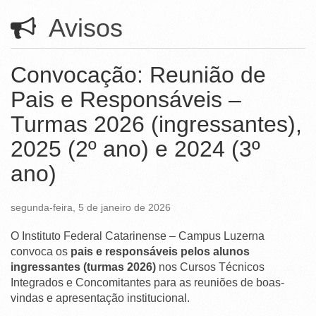
Ministério da Ciência, Tecnologia, Inovações e Comunicações
Avisos
Ministério do Meio Ambiente
Ministério do Turismo
Convocação: Reunião de
Pais e Responsáveis –
Ministério do Desenvolvimento Regional
Turmas 2026 (ingressantes),
Controladoria-Geral da União
2025 (2º ano) e 2024 (3º
Ministério da Mulher, da Família e dos Direitos Humanos
ano)
Secretaria-Geral
Secretaria de Governo
segunda-feira, 5 de janeiro de 2026
Gabinete de Segurança Institucional
O Instituto Federal Catarinense – Campus Luzerna
convoca os
pais e responsáveis pelos alunos
Advocacia-Geral da União
ingressantes (turmas 2026)
nos Cursos Técnicos
Integrados e Concomitantes para as reuniões de boas-
Banco Central do Brasil
vindas e apresentação institucional.
Planalto