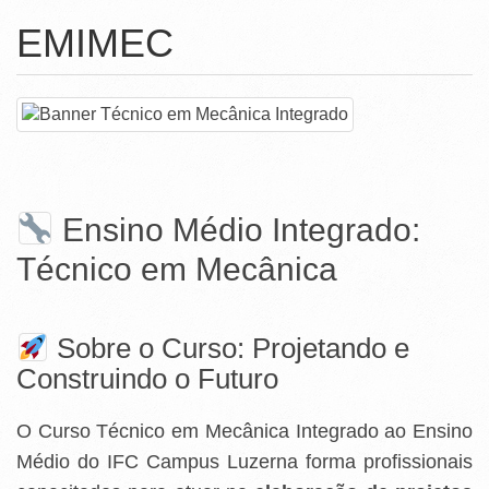
Ministério da Ciência, Tecnologia, Inovações e Comunicações
EMIMEC
Ministério do Meio Ambiente
Ministério do Turismo
Ministério do Desenvolvimento Regional
Controladoria-Geral da União
Ensino Médio Integrado:
Ministério da Mulher, da Família e dos Direitos Humanos
Técnico em Mecânica
Secretaria-Geral
Secretaria de Governo
Sobre o Curso: Projetando e
Gabinete de Segurança Institucional
Construindo o Futuro
Advocacia-Geral da União
O Curso Técnico em Mecânica Integrado ao Ensino
Banco Central do Brasil
Médio do IFC Campus Luzerna forma profissionais
Planalto