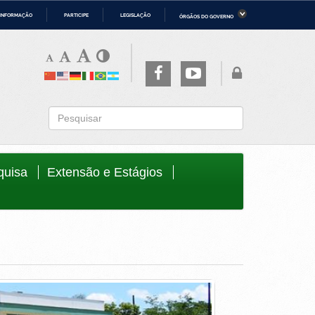
 INFORMAÇÃO
PARTICIPE
LEGISLAÇÃO
ÓRGÃOS DO GOVERNO
ério da Economia
Ministério da Infraestrutura
ério de Minas e Energia
Ministério da Ciência, Tecnologia,
Inovações e Comunicações
ério da Mulher, da Família e dos
Secretaria-Geral
os Humanos
to
quisa
Extensão e Estágios