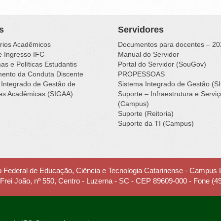
s
Servidores
rios Acadêmicos
Documentos para docentes – 20
e Ingresso IFC
Manual do Servidor
s e Políticas Estudantis
Portal do Servidor (SouGov)
ento da Conduta Discente
PROPESSOAS
 Integrado de Gestão de
Sistema Integrado de Gestão (S
des Acadêmicas (SIGAA)
Suporte – Infraestrutura e Servi
(Campus)
Suporte (Reitoria)
Suporte da TI (Campus)
to Federal de Educação, Ciência e Tecnologia Catarinense - Campus
 Frei João, nº 550, Centro - Luzerna - SC - CEP 89609-000 - Fone (4