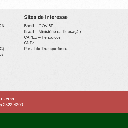
Sites de Interesse
26
Brasil – GOV.BR
Brasil – Ministério da Educação
CAPES – Periódicos
CNPq
IG)
Portal da Transparência
ços
 Luzerna
9) 3523-4300