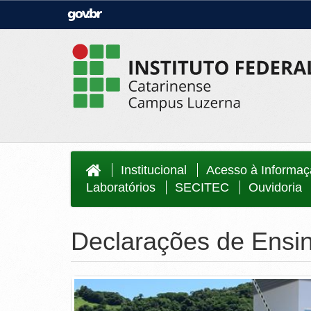
Casa Civil
Ministério da Justiça e Segurança Públi
Ministério da Agricultura, Pecuária e
Ministério da Educação
Abastecimento
Ministério do Meio Ambiente
Ministério do Turismo
Secretaria de Governo
Gabinete de Segurança Institucional
Institucional
Acesso à Informa
Laboratórios
SECITEC
Ouvidoria
Declarações de Ensi