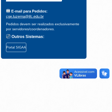
E-mail para Pedidos:
cge.luzerna@ifc.edu.br
Pedidos devem ser realizados exclusivamente
por servidores/coordenadores.
Outros Sistemas:
Portal SIGAA