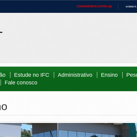
CORONAVÍRUS (COVID-19)
ACESSO À
ca
Ministério da Defesa
Ministério das Relações Exteriores
Minist
IR
PARA
Ministério da Cidadania
Ministério da Saúde
Minist
O
CONTEÚDO
Ministério do Desenvolvimento Regional
Controladoria-Geral da União
Minist
Direit
Advocacia-Geral da União
Banco Central do Brasil
Planal
ção
Estude no IFC
Administrativo
Ensino
Pes
Fale conosco
no