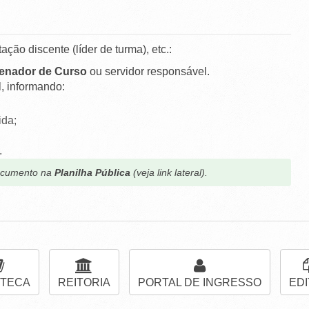
ação discente (líder de turma), etc.:
enador de Curso
ou servidor responsável.
, informando:
ida;
.
documento na
Planilha Pública
(veja link lateral).
OTECA
REITORIA
PORTAL DE INGRESSO
EDI