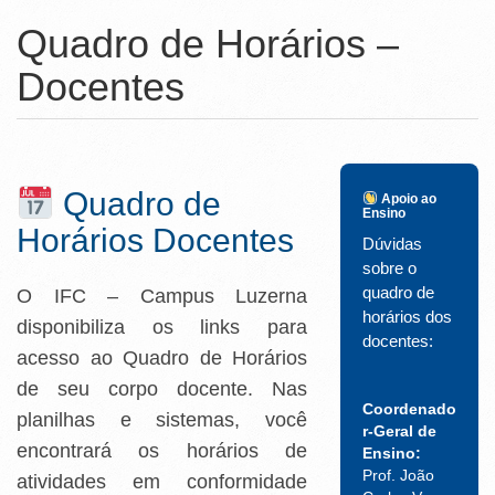
Ministério da Ciência, Tecnologia, Inovações e Comunicações
Quadro de Horários –
Ministério do Meio Ambiente
Docentes
Ministério do Turismo
Ministério do Desenvolvimento Regional
Controladoria-Geral da União
Quadro de
Apoio ao
Ensino
Horários Docentes
Ministério da Mulher, da Família e dos Direitos Humanos
Dúvidas
sobre o
Secretaria-Geral
quadro de
O IFC – Campus Luzerna
horários dos
Secretaria de Governo
disponibiliza os links para
docentes:
acesso ao Quadro de Horários
Gabinete de Segurança Institucional
de seu corpo docente. Nas
Advocacia-Geral da União
Coordenado
planilhas e sistemas, você
r-Geral de
encontrará os horários de
Banco Central do Brasil
Ensino:
Prof. João
atividades em conformidade
Planalto