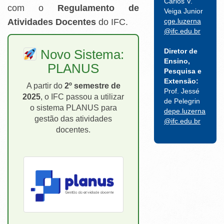
Carlos V.
com o
Regulamento de
Veiga Junior
cge.luzerna
Atividades Docentes
do IFC.
@ifc.edu.br
Diretor de
Novo Sistema:
Ensino,
PLANUS
Pesquisa e
Extensão:
A partir do
2º semestre de
Prof. Jessé
2025
, o IFC passou a utilizar
de Pelegrin
o sistema PLANUS para
depe.luzerna
gestão das atividades
@ifc.edu.br
docentes.