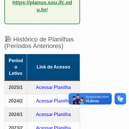
https://planus.sou.ifc.ed
u.br/
Histórico de Planilhas
(Períodos Anteriores)
Períod
o
Link de Acesso
Letivo
2025/1
Acessar Planilha
2024/2
Acessar Planilha
2024/1
Acessar Planilha
2023/2
Acessar Planilha