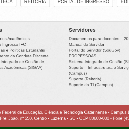
OTECA
REITORIA
PORTAL DE INGRESSO
EDI
s
Servidores
rios Acadêmicos
Documentos para docentes – 20
e Ingresso IFC
Manual do Servidor
s e Políticas Estudantis
Portal do Servidor (SouGov)
ento da Conduta Discente
PROPESSOAS
 Integrado de Gestão de
Sistema Integrado de Gestão (S
des Acadêmicas (SIGAA)
Suporte – Infraestrutura e Servi
(Campus)
Suporte (Reitoria)
Suporte da TI (Campus)
to Federal de Educação, Ciência e Tecnologia Catarinense - Campus
 Frei João, nº 550, Centro - Luzerna - SC - CEP 89609-000 - Fone (4