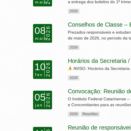
a entrega dos boletins do 1º trim
maio
2026
Conselhos de Classe – E
08
2026
Prezados responsáveis e estudant
de maio de 2026, no período da t
maio
2026
Horários da Secretaria 
10
2026
AVISO: Horários da Secretaria 
fev
2026
Convocação: Reunião de
05
2026
O Instituto Federal Catarinense 
e Concomitantes para as reuniõe
jan
2026
Reuniões
Reunião de responsávei