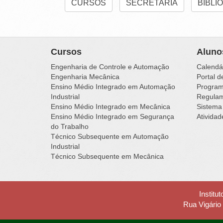
CURSOS
SECRETARIA
BIBLI
Cursos
Aluno
Engenharia de Controle e Automação
Calendá
Engenharia Mecânica
Portal d
Ensino Médio Integrado em Automação
Programa
Industrial
Regulam
Ensino Médio Integrado em Mecânica
Sistema
Ensino Médio Integrado em Segurança
Ativida
do Trabalho
Técnico Subsequente em Automação
Industrial
Técnico Subsequente em Mecânica
Institu
Rua Vigário