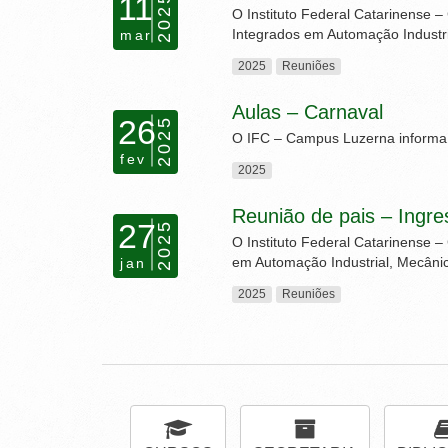
11
2025
O Instituto Federal Catarinense 
Integrados em Automação Industri
mar
2025
Reuniões
Aulas – Carnaval
26
2025
O IFC – Campus Luzerna informa:
fev
2025
Reunião de pais – Ingr
27
2025
O Instituto Federal Catarinense 
em Automação Industrial, Mecâni
jan
2025
Reuniões