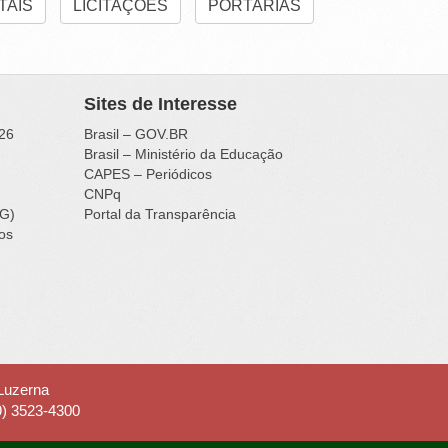
TAIS
LICITAÇÕES
PORTARIAS
Sites de Interesse
26
Brasil – GOV.BR
Brasil – Ministério da Educação
CAPES – Periódicos
CNPq
IG)
Portal da Transparência
ços
 Luzerna
9) 3523-4300