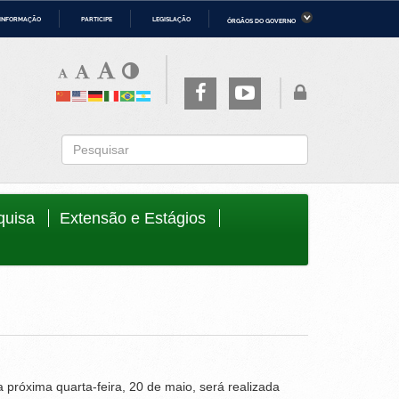
 INFORMAÇÃO
PARTICIPE
LEGISLAÇÃO
ÓRGÃOS DO GOVERNO
ério da Economia
Ministério da Infraestrutura
ério de Minas e Energia
Ministério da Ciência, Tecnologia,
Inovações e Comunicações
ério da Mulher, da Família e dos
Secretaria-Geral
os Humanos
to
quisa
Extensão e Estágios
próxima quarta-feira, 20 de maio, será realizada