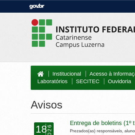
Casa Civil
Ministério da Justiça e Segurança Públi
Ministério da Agricultura, Pecuária e
Ministério da Educação
Abastecimento
Ministério do Meio Ambiente
Ministério do Turismo
Secretaria de Governo
Gabinete de Segurança Institucional
Institucional
Acesso à Informa
Laboratórios
SECITEC
Ouvidoria
Avisos
Entrega de boletins (1º 
18
2026
Prezados(as) responsáveis, aluno