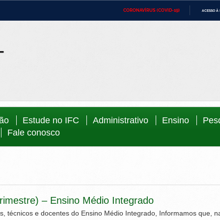
CORONAVÍRUS (COVID-19)
ACESSO À
ca
Ministério da Defesa
Ministério das Relações Exteriores
Minist
IR
PARA
Ministério da Cidadania
Ministério da Saúde
Minist
O
CONTEÚDO
Ministério do Desenvolvimento Regional
Controladoria-Geral da União
Minist
Direit
Advocacia-Geral da União
Banco Central do Brasil
Planal
ção
Estude no IFC
Administrativo
Ensino
Pes
Fale conosco
trimestre) – Ensino Médio Integrado
s, técnicos e docentes do Ensino Médio Integrado, Informamos que, na 