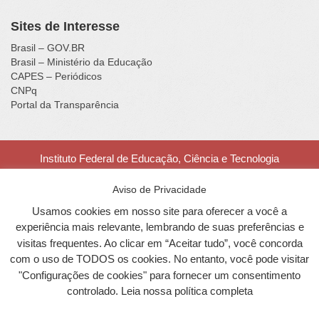
Sites de Interesse
Brasil – GOV.BR
Brasil – Ministério da Educação
CAPES – Periódicos
CNPq
Portal da Transparência
Instituto Federal de Educação, Ciência e Tecnologia
Catarinense - Campus Luzerna
Rua Vigário Frei João, nº 550, Centro - Luzerna - SC - CEP
Aviso de Privacidade
89609-000 - Fone (49) 3523-4300
Usamos cookies em nosso site para oferecer a você a
experiência mais relevante, lembrando de suas preferências e
visitas frequentes. Ao clicar em “Aceitar tudo”, você concorda
Portal desenvolvido na
Fábrica de Software
do IFC
com o uso de TODOS os cookies. No entanto, você pode visitar
Campus
Araquari.
"Configurações de cookies" para fornecer um consentimento
controlado. Leia nossa política completa