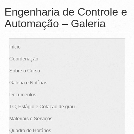
Ministério da Ciência, Tecnologia, Inovações e Comunicações
Engenharia de Controle e
Ministério do Meio Ambiente
Automação – Galeria
Ministério do Turismo
Ministério do Desenvolvimento Regional
Início
Controladoria-Geral da União
Coordenação
Ministério da Mulher, da Família e dos Direitos Humanos
Sobre o Curso
Secretaria-Geral
Galeria e Notícias
Secretaria de Governo
Documentos
Gabinete de Segurança Institucional
TC, Estágio e Colação de grau
Advocacia-Geral da União
Materiais e Serviços
Banco Central do Brasil
Quadro de Horários
Planalto