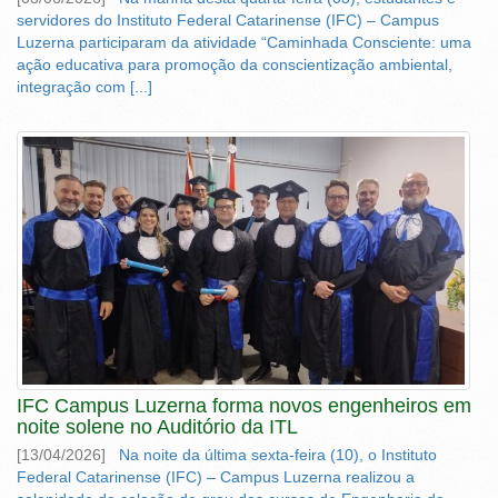
servidores do Instituto Federal Catarinense (IFC) – Campus
Luzerna participaram da atividade “Caminhada Consciente: uma
ação educativa para promoção da conscientização ambiental,
integração com [...]
IFC Campus Luzerna forma novos engenheiros em
noite solene no Auditório da ITL
[13/04/2026]
Na noite da última sexta-feira (10), o Instituto
Federal Catarinense (IFC) – Campus Luzerna realizou a